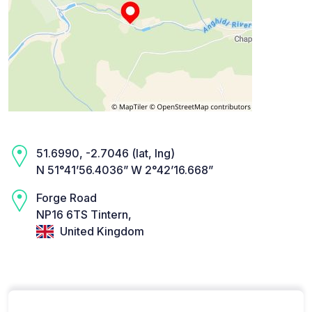
51.6990, -2.7046 (lat, lng)
N 51°41’56.4036” W 2°42’16.668”
Forge Road
NP16 6TS Tintern,
United Kingdom