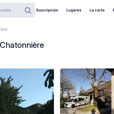
Suscripción
Lugares
La carta
Buscar
ière
 Chatonnière