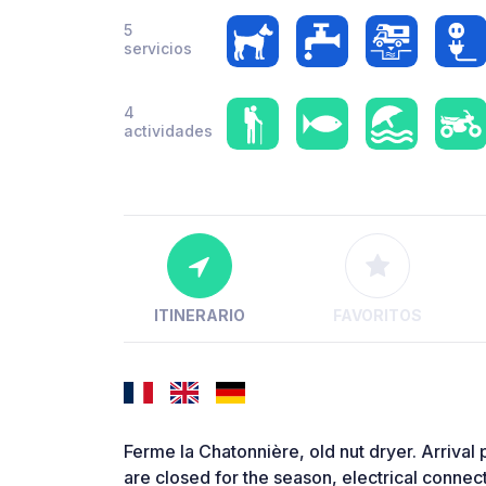
5
servicios
4
actividades
ITINERARIO
FAVORITOS
Ferme la Chatonnière, old nut dryer. Arrival po
are closed for the season, electrical connec