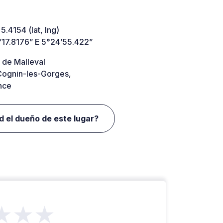
5.4154 (lat, lng)
’17.8176” E 5°24’55.422”
 de Malleval
ognin-les-Gorges,
nce
d el dueño de este lugar?
★★★