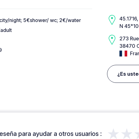
45.1716, 
city/night; 5€shower/ wc; 2€/water
N 45°10
adult
273 Rue
38470 C
9
Fra
¿Es uste
★★
eseña para ayudar a otros usuarios :