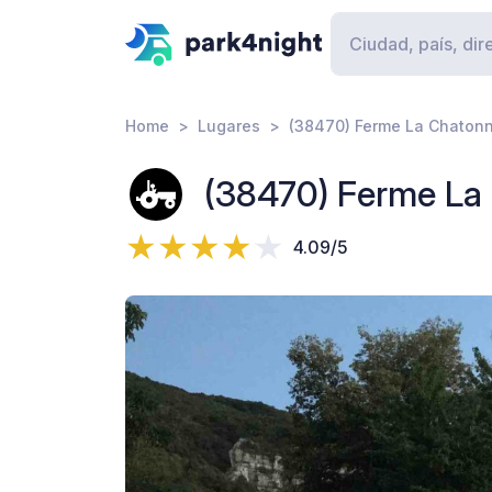
Home
Lugares
(38470) Ferme La Chatonn
(38470) Ferme La
4.09/5