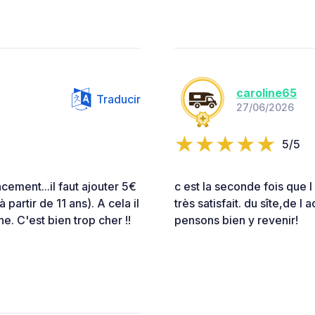
caroline65
Traducir
27/06/2026
5/5
acement...il faut ajouter 5€
c est la seconde fois que 
partir de 11 ans). A cela il
très satisfait. du sîte,de l
he. C'est bien trop cher !!
pensons bien y revenir!