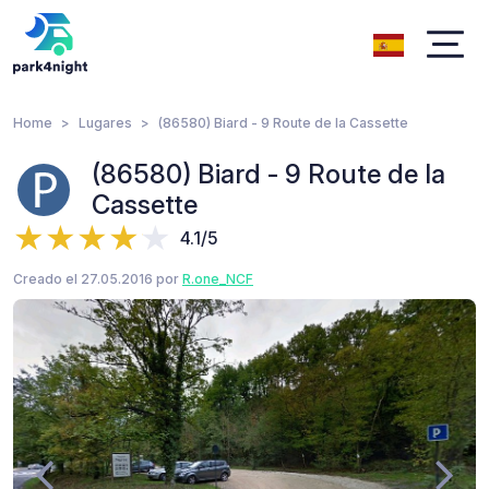
Home
Lugares
(86580) Biard - 9 Route de la Cassette
(86580) Biard - 9 Route de la
Cassette
4.1/5
Creado el 27.05.2016 por
R.one_NCF