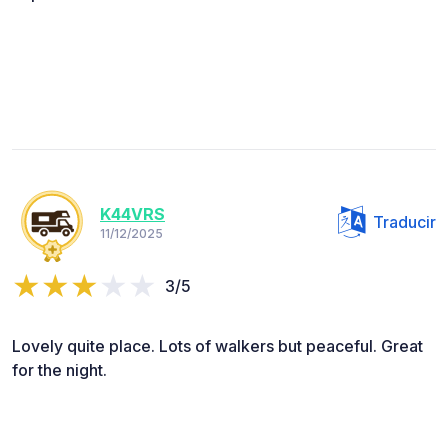
K44VRS
Traducir
11/12/2025
3/5
Lovely quite place. Lots of walkers but peaceful. Great
for the night.