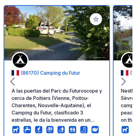
Añadir a tus favorito
(86170) Camping du Futur
(7
A las puertas del Parc du Futuroscope y
Nestle
cerca de Poitiers (Vienne, Poitou-
Sèvres
Charentes, Nouvelle-Aquitaine), el
campsi
Camping du Futur, clasificado 3
peacefu
estrellas, le da la bienvenida en un
on the
ambiente familiar para una estancia de
into o
descubrimiento o una simple escala. El
rangin