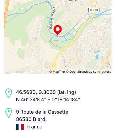
46.5690, 0.3039 (lat, lng)
N 46°34’8.4” E 0°18’14.184”
9 Route de la Cassette
86580 Biard,
France