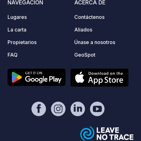
NAVEGACIÓN
ACERCA DE
real y reservar su parcela, haga clic en
el enlace oficial en la pestaña
Lugares
Contáctenos
«Contacto / Sitio web» de esta ficha.
La carta
Aliados
Propietarios
Únase a nosotros
FAQ
GeoSpot