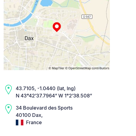
43.7105, -1.0440 (lat, lng)
N 43°42’37.7964” W 1°2’38.508”
34 Boulevard des Sports
40100 Dax,
France