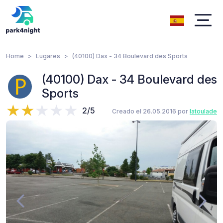
Home
Lugares
(40100) Dax - 34 Boulevard des Sports
(40100) Dax - 34 Boulevard des
Sports
2/5
Creado el 26.05.2016 por
latoulade