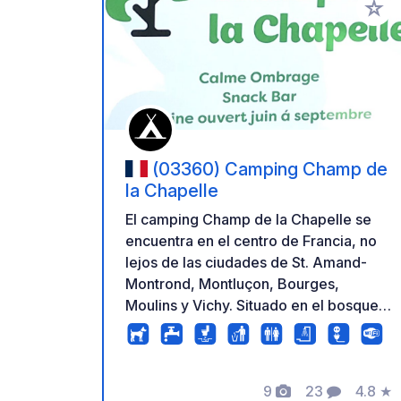
Añadir 
(03360) Camping Champ de
la Chapelle
El camping Champ de la Chapelle se
encuentra en el centro de Francia, no
lejos de las ciudades de St. Amand-
Montrond, Montluçon, Bourges,
Moulins y Vichy. Situado en el bosque
de Tronçais, uno de los bosques de
robles más bonitos de Europa, ofrece
una estancia maravillosa para los
9
23
4.8
★
amantes del deporte, la naturaleza y la
Fotos
Comentarios
Calific