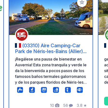
a tus favoritos
Añadir a tus favo
(03310) Aire Camping-Car
Park de Néris-les-Bains (Allier) –
Station Thermale et Parc Floral
¡Regálese una pausa de bienestar en
g
Auvernia! Esta zona tranquila y verde le
a
da la bienvenida a pocos pasos de los
si
famosos baños termales galorromanos
ca
y de los parques floridos de Néris-les-
de
Bains. Ideal para una cura termal o para
va
disfrutar de rutas de senderismo y del
p
patrimonio histórico. Disfrute de una
Re
gran comodidad durante su estancia:
10
56
3.8
★
ge
ación
Fotos
Comentarios
Calificación