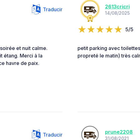
2613cricri
Traducir
14/08/2025
5/5
soirée et nuit calme.
petit parking avec toilettes
t étang. Merci à la
propreté le matin) très cal
ce havre de paix.
prune2208
Traducir
31/08/2021