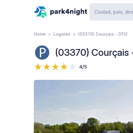
Home
Lugares
(03370) Courçais - D112
(03370) Courçais 
4/5