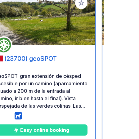
ritos
Añadir a tus favoritos
(23700) geoSPOT
(58240
Park de Sa
(Nièvre) –
eoSPOT: gran extensión de césped
¡Haga una pa
Bourgogne
ccesible por un camino (aparcamiento
ruta de sus 
tuado a 200 m de la entrada al
entorno tran
mino, ir bien hasta el final). Vista
área ajardin
spejada de las verdes colinas. Las
el rico patr
cas presentes no están allí de forma
antigua ciuda
ermanente (según la temporada).
rutas de se
cordatorio : - Recuerda registrar el
alrededores. Disfrute de un g
Easy online booking
oCode a tu llegada - Mi vehículo
confort dura