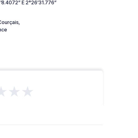
’8.4072” E 2°26’31.776”
ourçais,
nce
★★★