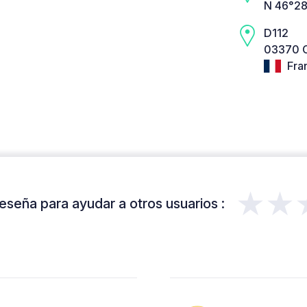
N 46°28
D112
03370 C
Fra
★★
eseña para ayudar a otros usuarios :