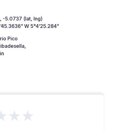
 -5.0737 (lat, lng)
’45.3636” W 5°4’25.284”
rio Pico
ibadesella,
in
★★★