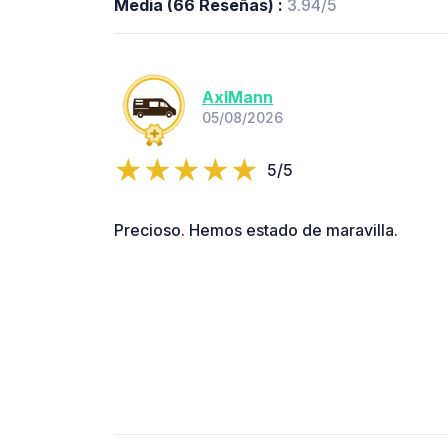
Media (66 Reseñas) :
3.94/5
AxlMann
05/08/2026
5/5
Precioso. Hemos estado de maravilla.