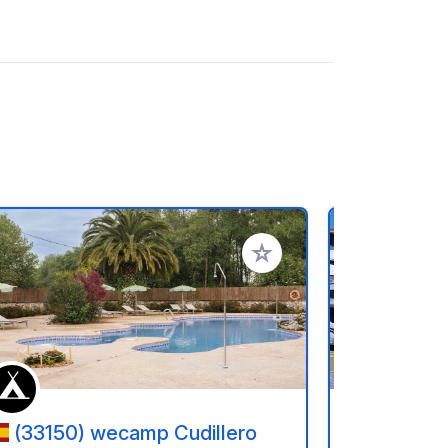
ritos
Añadir a tus favoritos
(33150) wecamp Cudillero
(39740