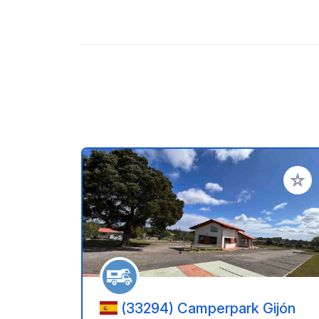
Añadir 
(33294) Camperpark Gijón