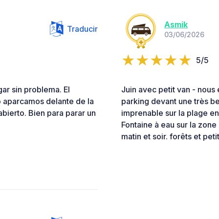
Asmik
Traducir
03/06/2026
5/5
ar sin problema. El
Juin avec petit van - nous
o aparcamos delante de la
parking devant une très bel
abierto. Bien para parar un
imprenable sur la plage e
Fontaine à eau sur la zone
matin et soir. forêts et pet