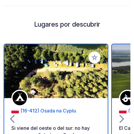
Lugares por descubrir
Añadir a tus favorito
(16-412) Osada na Cyplu
(1
Si viene del oeste o del sur: no hay
El Cam