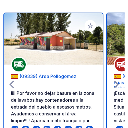
Añadir a tus favorito
(09339) Área Pollogomez
(0
Frías 
Nature
!!!!!Por favor no dejar basura en la zona
¡Escáp
de lavabos.hay contenedores a la
mediev
entrada del pueblo a escasos metros.
Situad
Ayudemos a conservar el área
castil
limpio!!!!! Aparcamiento tranquilo para
vistas
autocaravanas, ubicado en una amplia
puente