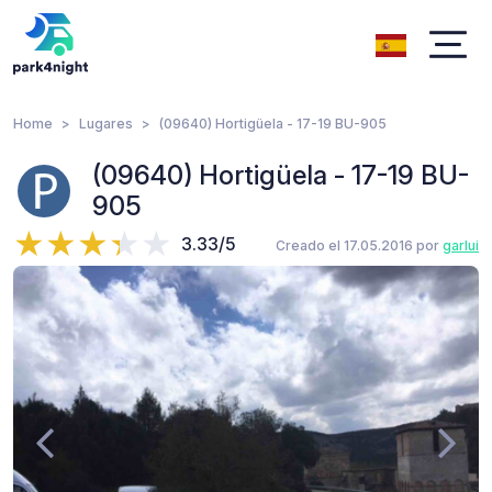
Home
Lugares
(09640) Hortigüela - 17-19 BU-905
(09640) Hortigüela - 17-19 BU-
905
3.33/5
Creado el 17.05.2016 por
garlui