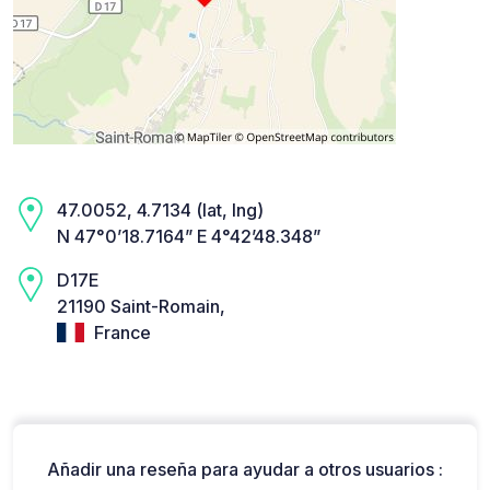
47.0052, 4.7134 (lat, lng)
N 47°0’18.7164” E 4°42’48.348”
D17E
21190 Saint-Romain,
France
Añadir una reseña para ayudar a otros usuarios :