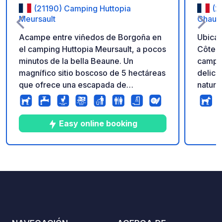
(21190) Camping Huttopia
(2
Meursault
Chaum
Acampe entre viñedos de Borgoña en
Ubicad
el camping Huttopia Meursault, a pocos
Côte-d
minutos de la bella Beaune. Un
campin
magnífico sitio boscoso de 5 hectáreas
delici
que ofrece una escapada de
natura
vacaciones relajantes. El destino ideal
desco
para descubrir todo lo que la región
tiene para ofrecer... Completamente
Easy online booking
renovados, los espacios habitables y
los nuevos alojamientos con vistas a
los viñedos le seducirán en todas las
10
60
3.6
★
Fotos
Comentarios
Calificación
estaciones.