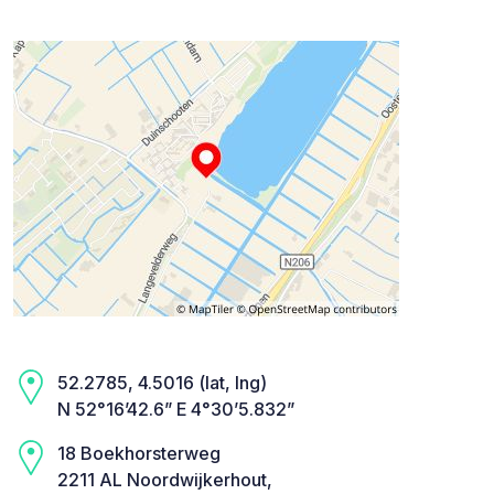
52.2785, 4.5016 (lat, lng)
N 52°16’42.6” E 4°30’5.832”
18 Boekhorsterweg
2211 AL Noordwijkerhout,