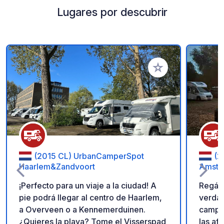
Lugares por descubrir
Añadir a tus favorito
(2015 CL) UrbanCamperSpot
(2
Haarlem&Zandvoort
Amste
¡Perfecto para un viaje a la ciudad! A
Regála
pie podrá llegar al centro de Haarlem,
verdad
a Overveen o a Kennemerduinen.
campin
¿Quieres la playa? Tome el Visserspad
las af