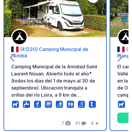
Añadir a tus favorito
(41220) Camping Municipal de
(4
l’Amitié
Etang 
Camping Municipal de la Amistad Saint
El cam
Laurent Nouan. Abierto todo el año*
Vallée
(todos los días del 1 de mayo al 30 de
en la 
septiembre). Ubicación tranquila a
de Orlea
orillas del río Loira, a 9 km de
campin
Chambord. Zona de drenaje y parcelas
para q
para autocaravanas. *Recepción
región 
abierta todos los días, excepto del 15
patrimonio. El lago 
de octubre al 30 de abril, de lunes a
7
41
4
★
ocio, 
Fotos
Comentarios
Calificación
viernes (acceso con reserva previa los
un lug