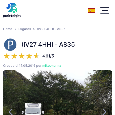
Home
Lugares
(IV27 4HH) - A835
(IV27 4HH) - A835
4.61/5
Creado el 14.05.2016 por
miketmarina