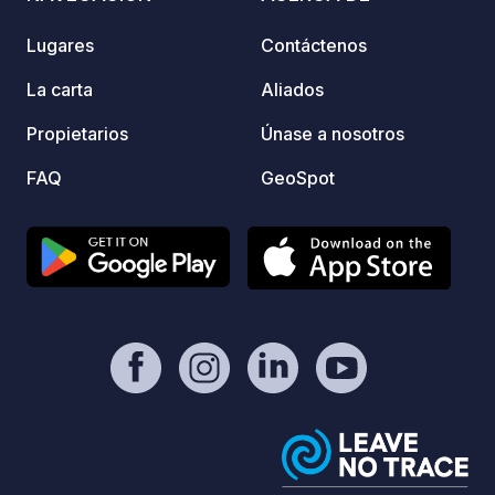
verdur
produc
Lugares
Contáctenos
agricultores
minuto
La carta
Aliados
Kranj 
Propietarios
Únase a nosotros
convie
quiene
FAQ
GeoSpot
distan
hermos
Trboje
pescar
naturaleza. A los cicli
nuestr
segura
Šenčur
inclus
hasta 
Liubliana. Experimente la 
rural 