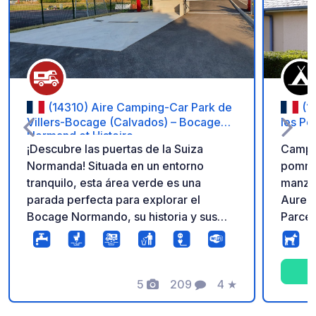
Añadir a tus favorito
(14310) Aire Camping-Car Park de
(1
Villers-Bocage (Calvados) – Bocage
les P
Normand et Histoire
¡Descubre las puertas de la Suiza
Campin
Normanda! Situada en un entorno
pommie
tranquilo, esta área verde es una
manzan
parada perfecta para explorar el
Aure, 
Bocage Normando, su historia y sus
Parcel
rutas de senderismo. Acceso rápido a
cercan
comercios locales y a las famosas
market,
playas del Desembarco. Disfruta de
Posibil
instalaciones modernas: parcelas
5
209
4
★
campin
Fotos
Comentarios
Calificación
estabilizadas, conexión eléctrica
9h a 1