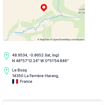
48.9534, -0.8652 (lat, lng)
N 48°57’12.24” W 0°51’54.846”
Le Bosq
14350 La Ferrière-Harang,
France