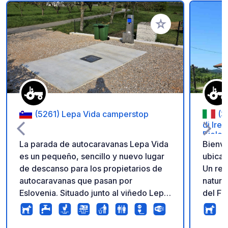
Añadir a tus favorito
(5261) Lepa Vida camperstop
(3
di Ire
Biolog
La parada de autocaravanas Lepa Vida
Bienve
es un pequeño, sencillo y nuevo lugar
ubicada
de descanso para los propietarios de
Un re
autocaravanas que pasan por
natura
Eslovenia. Situado junto al viñedo Lepa
del Fr
Vida, es un punto de parada perfecto
histór
para todos los amantes del vino y
la Hum