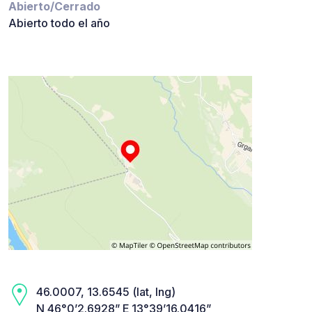
Abierto/Cerrado
Abierto todo el año
46.0007, 13.6545 (lat, lng)
N 46°0’2.6928” E 13°39’16.0416”