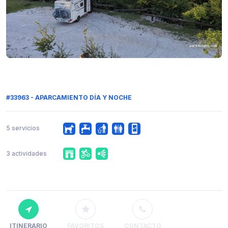
#33963 - APARCAMIENTO DÍA Y NOCHE
5 servicios
3 actividades
ITINERARIO
FAVORITOS
CONTACTO