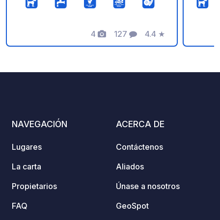
estaci
gargan
4
127
4.4
★
desde 
Fotos
Comentarios
Calificación
restau
campi
NAVEGACIÓN
ACERCA DE
Lugares
Contáctenos
La carta
Aliados
Propietarios
Únase a nosotros
FAQ
GeoSpot