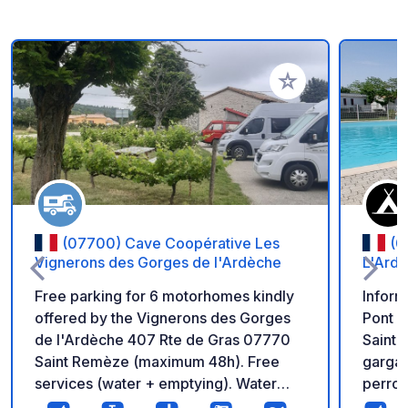
Añadir a tus favorito
(07700) Cave Coopérative Les
(0
Vignerons des Gorges de l'Ardèche
L'Ard
Free parking for 6 motorhomes kindly
Información út
offered by the Vignerons des Gorges
Pont d
de l'Ardèche 407 Rte de Gras 07770
Saint 
Saint Remèze (maximum 48h). Free
gargan
services (water + emptying). Water
perros
available from 15/3 to 15/11.
infant