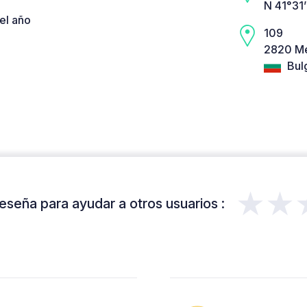
N 41°31
el año
109
2820 Me
Bulg
★★
eseña para ayudar a otros usuarios :