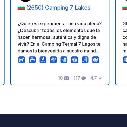
(2650) Camping 7 Lakes
¿Quieres experimentar una vida plena?
Gl
¿Descubrir todos los elementos que la
c
hacen hermosa, auténtica y digna de
co
vivir? En el Camping Termal 7 Lagos te
ha
damos la bienvenida a nuestro mundo
m
de belleza y deleite. Con vistas a los
vi
imponentes picos de las Montañas Rila,
mo
guardianes de los majestuosos Siete
lí
Lagos de Rila, este es un lugar donde
10
117
4.7
★
en
ación
Fotos
Comentarios
Calificación
te olvidarás por completo de la rutina.
al
Enclavado en la acogedora ciudad
a
turística de Sapareva Banya, el
lí
camping es la combinación perfecta de
lu
naturaleza idílica y confort moderno.
De
Aquí encontrarás muchos placeres
ca
para disfrutar: desde piscinas con
en