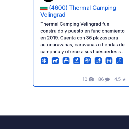
(4600) Thermal Camping
Velingrad
Thermal Camping Velingrad fue
construido y puesto en funcionamiento
en 2019. Cuenta con 36 plazas para
autocaravanas, caravanas o tiendas de
campaña y ofrece a sus huéspedes su
propio centro termal. Está ubicado en
la capital balnearia de Bulgaria,
Velingrad, de camino a la ciudad de
10
86
4.5
★
Yundola, en la parte de la ciudad con el
Fotos
Comentarios
Calific
clima más saludable y favorable, justo
al lado del Hospital Pulmonar "St. Petka
Bulgarska". Su ubicación es
sumamente conveniente para caminar
y andar en bicicleta hacia el centro de
la ciudad a lo largo de un callejón
interno, y los alrededores son