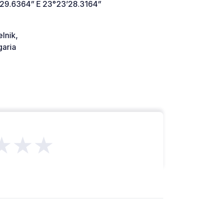
’29.6364” E 23°23’28.3164”
lnik,
aria
★★★