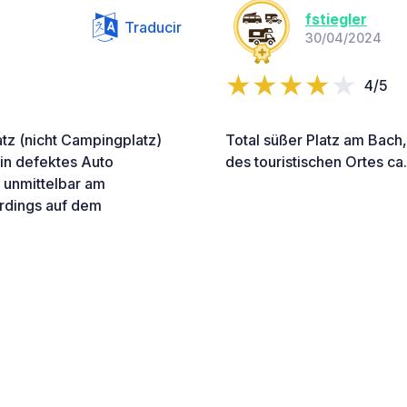
fstiegler
Traducir
30/04/2024
4/5
atz (nicht Campingplatz)
Total süßer Platz am Bach
ein defektes Auto
des touristischen Ortes ca.
d unmittelbar am
erdings auf dem