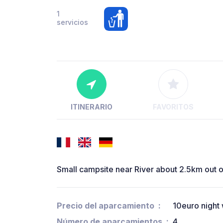
1
servicios
ITINERARIO
FAVORITOS
Small campsite near River about 2.5km out o
Precio del aparcamiento
10euro night
Número de aparcamientos
4