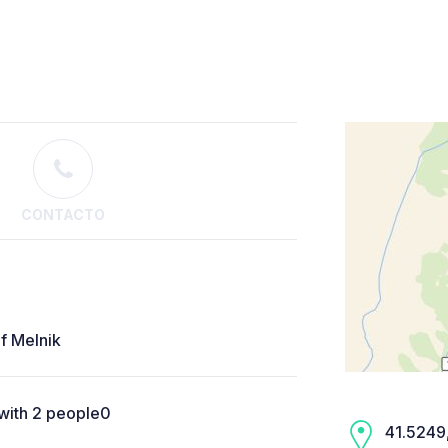
CONTACTO
f Melnik
 with 2 people0
41.5249,