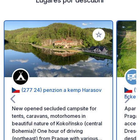
Añadir a tus favorito
(277 24) penzion a kemp Harasov
(1
Ecke B
New opened secluded campsite for
Aparca
tents, caravans, motorhomes in
Praga,
beautiful nature of Kokořínsko (central
acceso
Bohemia)! One hour of driving
Dresde
(northeast) from Prague with various
desde 