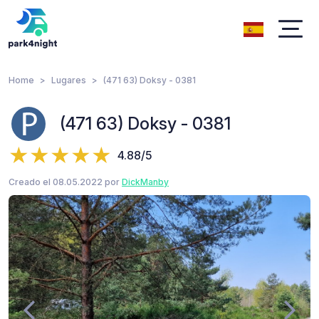
Home
Lugares
(471 63) Doksy - 0381
(471 63) Doksy - 0381
4.88/5
Creado el 08.05.2022 por
DickManby