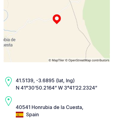
41.5139, -3.6895 (lat, lng)
N 41°30’50.2164” W 3°41’22.2324”
40541 Honrubia de la Cuesta,
Spain