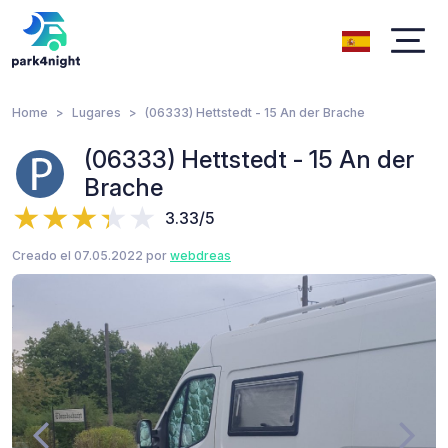
Home
Lugares
(06333) Hettstedt - 15 An der Brache
(06333) Hettstedt - 15 An der
Brache
3.33/5
Creado el 07.05.2022 por
webdreas