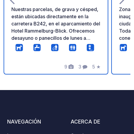
Nuestras parcelas, de grava y césped,
Zona d
están ubicadas directamente en la
inaugu
carretera B242, en el aparcamiento del
ciudad
Hotel Rammelburg-Blick. Ofrecemos
Todas 
desayuno o panecillos de lunes a
conexi
viernes a partir de las 7:00 h y de
zona r
sábado a domingo a partir de las 8:00
centro
h. Nuestro restaurante sirve comidas
con in
calientes de miércoles a domingo, de
9
3
5
★
desag
Fotos
Comentarios
Calificación
11:00 h a 20:00 h.
y una 
acampa
efecti
NAVEGACIÓN
ACERCA DE