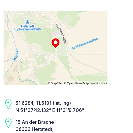
51.6284, 11.5191 (lat, lng)
N 51°37’42.132” E 11°31’8.706”
15 An der Brache
06333 Hettstedt,