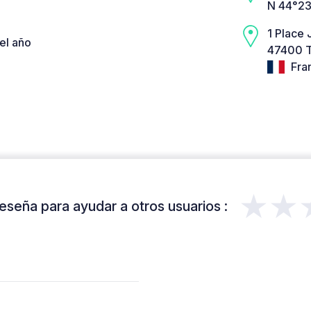
N 44°23
1 Place 
el año
47400 T
Fra
★★
eseña para ayudar a otros usuarios :