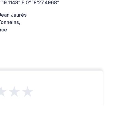
’19.1148” E 0°18’27.4968”
Jean Jaurès
onneins,
nce
★★★