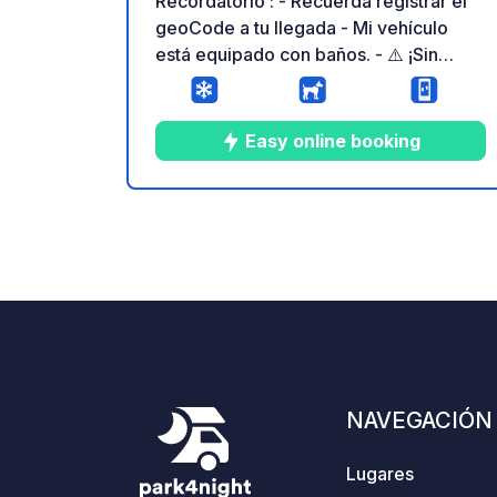
Recordatorio : - Recuerda registrar el
geoCode a tu llegada - Mi vehículo
está equipado con baños. - ⚠️ ¡Sin
fuego ni barbacoa! - Donación gratuita
y sin comisión para el propietario -
https://geospot.app/en
Easy online booking
5
4
4.5
★
Fotos
Comentarios
Calific
NAVEGACIÓN
Lugares