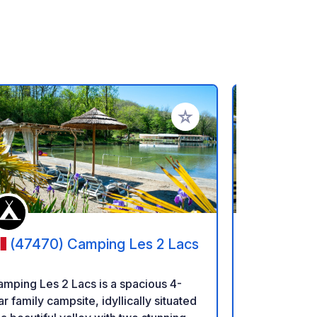
ritos
Añadir a tus favoritos
(47470) Camping Les 2 Lacs
(32100
- L'Argent
mping Les 2 Lacs is a spacious 4-
En el corazó
ar family campsite, idyllically situated
este camping