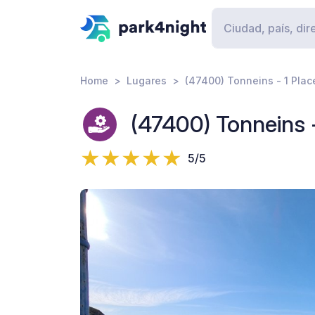
Home
Lugares
(47400) Tonneins - 1 Pla
(47400) Tonneins 
5/5