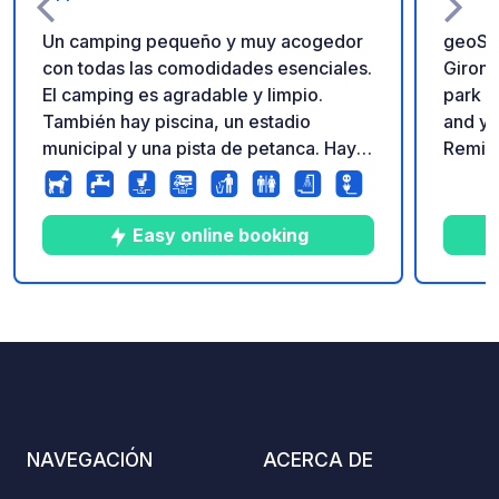
Un camping pequeño y muy acogedor
geoSpo
con todas las comodidades esenciales.
Girond
El camping es agradable y limpio.
park y
También hay piscina, un estadio
and yo
municipal y una pista de petanca. Hay
Remind
un lago justo al cruzar la calle.
geoCod
equipp
fires 
Easy online booking
choice
owner 
https
6
10
3.9
★
Fotos
Comentarios
Calificación
NAVEGACIÓN
ACERCA DE