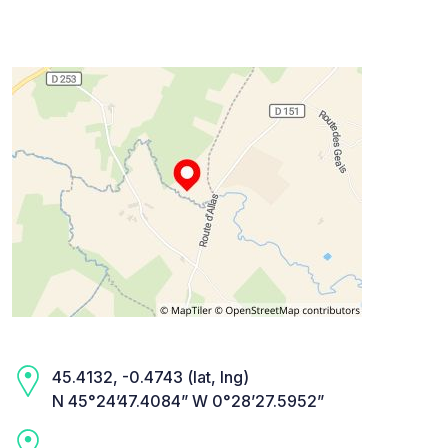
45.4132, -0.4743 (lat, lng)
N 45°24’47.4084” W 0°28’27.5952”