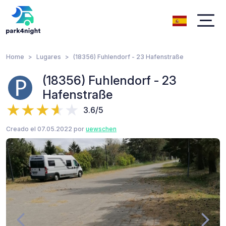
Home
Lugares
(18356) Fuhlendorf - 23 Hafenstraße
(18356) Fuhlendorf - 23
Hafenstraße
3.6/5
Creado el 07.05.2022 por
uewschen