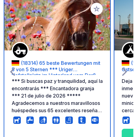
Añadir a tus favorito
(18314) 65 beste Bewertungen mit
(1
5 von 5 Sternen *** Uriger
Ostse
Hofstellplatz im Hinterland vom Darß
*** Si buscas paz y tranquilidad, aquí la
Deja at
***
encontrarás *** Encantadora granja
inmens
*** 21 de julio de 2026 *****
nuevo
Agradecemos a nuestros maravillosos
minica
huéspedes sus 65 excelentes reseñas
cerca 
con 5 de 5 estrellas ***** Muchas
Barth
gracias de parte de Ritter-Zipke *****
tranqu
Según la guía de campings ADAC, nos
inolvidables. Ta