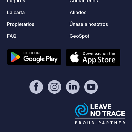
Lugares
Contáctenos
encuen
edific
La carta
Aliados
situad
Propietarios
Únase a nosotros
parque
dispon
FAQ
GeoSpot
seto. 
realiz
acepta
cobert