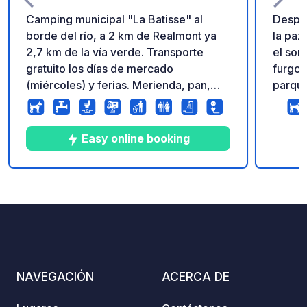
Camping municipal "La Batisse" al
Despie
borde del río, a 2 km de Realmont ya
la paz 
2,7 km de la vía verde. Transporte
el son
gratuito los días de mercado
furgon
(miércoles) y ferias. Merienda, pan,
parque
desayuno... Barbacoas comunes.
moment
Parcelas muy grandes de 100 a 200
nuestr
metros cuadrados, aptas para
pícnic
Easy online booking
vehículos pesados.
parcel
vinos?
te ofrece
7
71
4.8
★
Fotos
Comentarios
Calificación
adicio
parcel
Laure,
cruz y
cuidad
NAVEGACIÓN
ACERCA DE
estrec
Villen