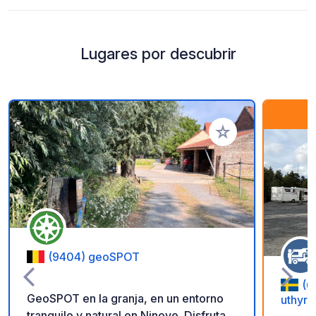
Lugares por descubrir
Añadir a tus favorito
(9404) geoSPOT
(6
GeoSPOT en la granja, en un entorno
uthyrn
tranquilo y natural en Ninove. Disfruta