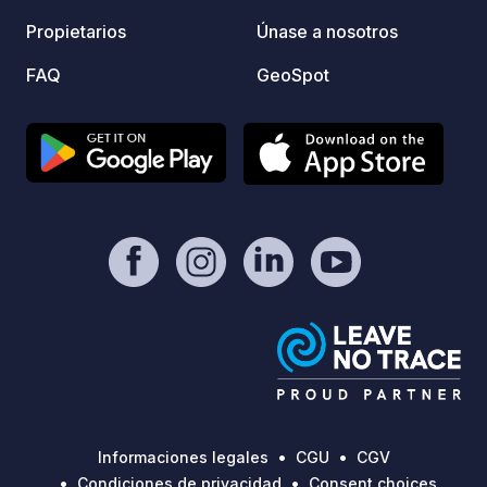
reserv
Propietarios
Únase a nosotros
campin
FAQ
GeoSpot
págin
Informaciones legales
CGU
CGV
Condiciones de privacidad
Consent choices