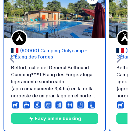
Añadir a tus favorito
(90000) Camping Onlycamp -
(9
L'Étang des Forges
L'Étan
Belfort, calle del General Bethouart.
Belfor
Camping*** l'Etang des Forges: lugar
Campin
ligeramente sombreado
liger
(aproximadamente 3,4 ha) en la orilla
(aprox
noroeste de un gran lago en el norte de
noroes
la ciudad. Incluye piscina - WiFi (1h/24h
la ciu
incluido) - Snakbar - MiniMakt - Beh-
inclui
meet. Precio algo más económico,
meet. 
Easy online booking
etiqueta deportiva y discapacidad, y
etique
oferta 50% de descuento presentando
ofert