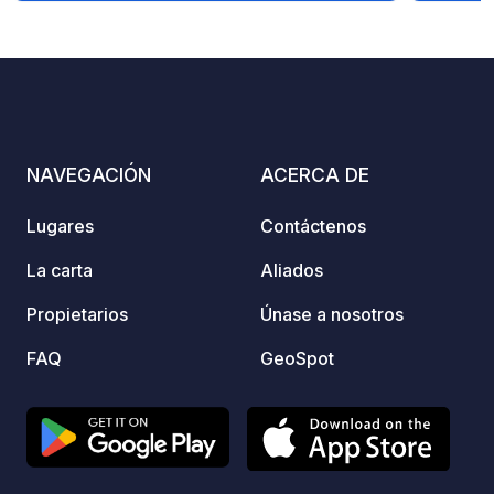
tarjeta PMR
tarjet
5
111
4.4
★
Fotos
Comentarios
Calificación
NAVEGACIÓN
ACERCA DE
Lugares
Contáctenos
La carta
Aliados
Propietarios
Únase a nosotros
FAQ
GeoSpot