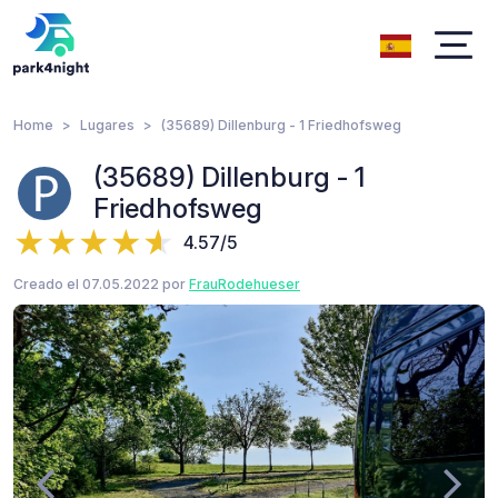
Home
Lugares
(35689) Dillenburg - 1 Friedhofsweg
(35689) Dillenburg - 1
Friedhofsweg
4.57/5
Creado el 07.05.2022 por
FrauRodehueser