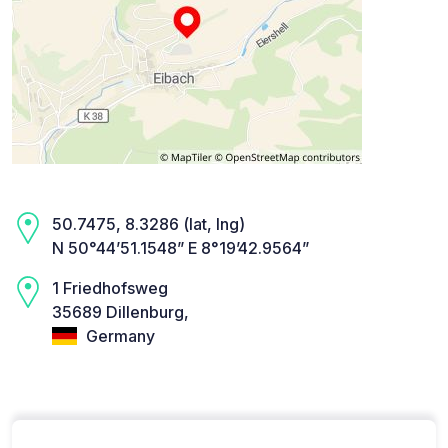
50.7475, 8.3286 (lat, lng)
N 50°44’51.1548” E 8°19’42.9564”
1 Friedhofsweg
35689 Dillenburg,
Germany