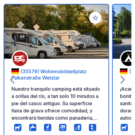
Añadir a tus favorito
(35576) Wohnmobilstellplatz
(3
Falkenstraße Wetzlar
Nuestro tranquilo camping está situado
¡Acam
a orillas del río, a tan solo 10 minutos a
bonito
pie del casco antiguo. Su superficie
sanita
llana de grava ofrece comodidad, y
duraci
encontrará tiendas como panadería,
autoca
carnicería, supermercado y ferretería
Zona d
en las inmediaciones. Un práctico
tranqu