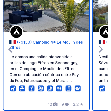
Añadir a tus favorito
(79130) Camping 4* Le Moulin des
(7
Effres
Le damos una cálida bienvenida a
Nestle
orillas del lago Effres en Secondigny,
Sèvres
en el Camping Le Moulin des Effres.
campsi
Con una ubicación céntrica entre Puy
peacefu
du Fou, Futuroscope y el Marais
on the
Poitevin, disfrute de un respiro en
into o
nuestro verde entorno de 2 hectáreas.
rangin
Ofrecemos parcelas amplias y
the mo
sombreadas para tiendas de campaña,
10
9
3.2
★
for re
Fotos
Comentarios
Calificación
autocaravanas, caravanas y
friends. Just below the campsi