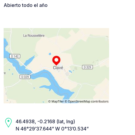
Abierto todo el año
46.4938, -0.2168 (lat, lng)
N 46°29’37.644” W 0°13’0.534”