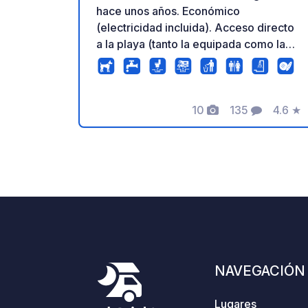
hace unos años. Económico
(electricidad incluida). Acceso directo
a la playa (tanto la equipada como la
pública). A 2 km del yacimiento
arqueológico (carril bici y acera).
Minimercado enfrente y bar con
10
135
4.6
★
quiosco en el interior. Propietarios
Fotos
Comentarios
Calific
amables y atentos. Habla
inglés/español.
NAVEGACIÓN
Lugares