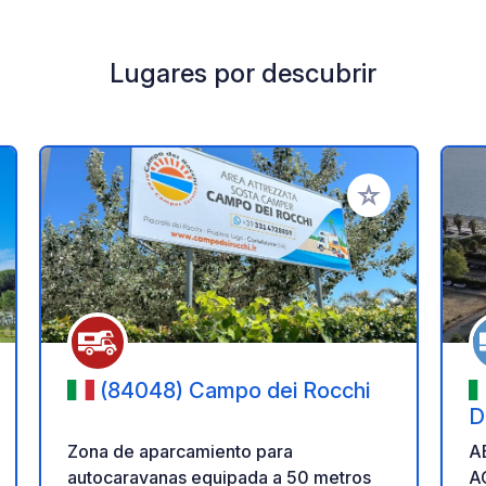
Lugares por descubrir
a tus favoritos
Añadir a tus favo
(84048) Campo dei Rocchi
D
C
Zona de aparcamiento para
A
autocaravanas equipada a 50 metros
A