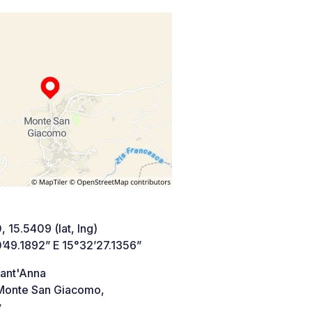
 15.5409 (lat, lng)
’49.1892” E 15°32’27.1356”
Sant'Anna
onte San Giacomo,
y