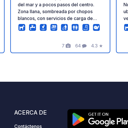
del mar y a pocos pasos del centro.
N
Zona llana, sombreada por chopos
ub
blancos, con servicios de carga de
ve
agua potable, conexión eléctrica,
pl
desagüe de aguas grises y negras,
es
servicio de lavandería de vajilla y ropa
To
(con posibilidad de lavadora), aseos
7
64
4.3
★
es
ación
Fotos
Comentarios
Calificación
de hombres y mujeres, duchas de agua
ga
caliente con monedas para hombres y
es
mujeres, aseos para discapacitados,
pe
duchas de agua fría externas gratuitas,
Ce
se admiten mascotas, zona
na
videovigilada y vigilada 24 horas,
p
recogida selectiva de residuos,
A
servicio de internet Wifi gratuito,
n
servicio de transporte privado. y
pr
ACERCA DE
asistencia en maniobras de
nue
estacionamiento y descarga.
Fa
Contáctenos
en