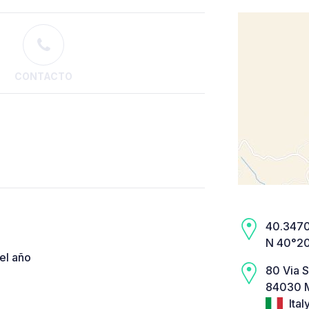
CONTACTO
40.3470,
N 40°20
el año
80 Via 
84030 M
Ital