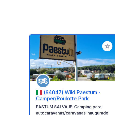
Añadir 
(84047) Wild Paestum -
Camper/Roulotte Park
PASTUM SALVAJE. Camping para
autocaravanas/caravanas inaugurado