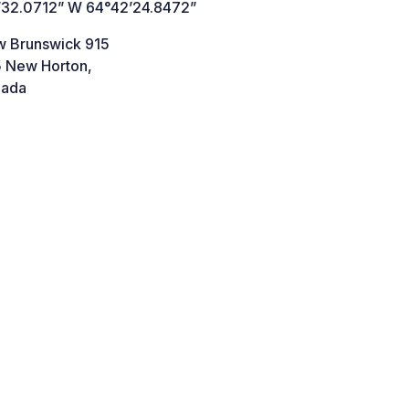
’32.0712” W 64°42’24.8472”
 Brunswick 915
 New Horton,
ada