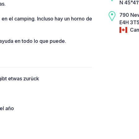
N 45°41
as.
790 New
 en el camping. Incluso hay un horno de
E4H 3T5
Can
y ayuda en todo lo que puede.
 gibt etwas zurück
el año