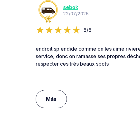
sebok
22/07/2025
5/5
endroit splendide comme on les aime rivier
service, donc on ramasse ses propres déchet
respecter ces très beaux spots
Más