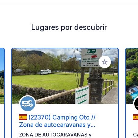
Lugares por descubrir
a tus favoritos
Añadir a tus favo
(22370) Camping Oto //
Zona de autocaravanas y
campers
ZONA DE AUTOCARAVANAS y
Ca