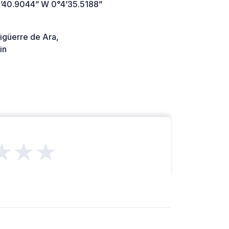
’40.9044” W 0°4’35.5188”
igüerre de Ara,
in
★★★