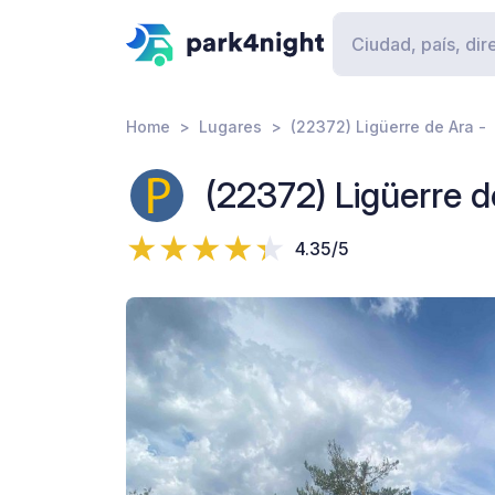
Home
Lugares
(22372) Ligüerre de Ara -
(22372) Ligüerre d
4.35/5