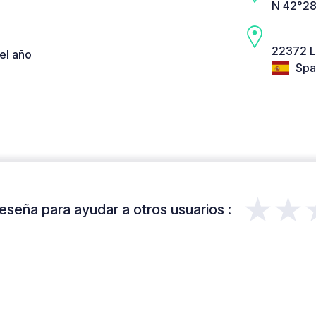
N 42°28
22372 L
el año
Spa
★★
eseña para ayudar a otros usuarios :