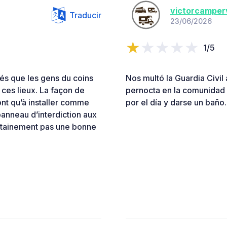
victorcamper
Traducir
23/06/2026
1/5
més que les gens du coins
Nos multó la Guardia Civil 
ces lieux. La façon de
pernocta en la comunidad d
 ont qu’à installer comme
por el día y darse un baño.
anneau d’interdiction aux
ertainement pas une bonne