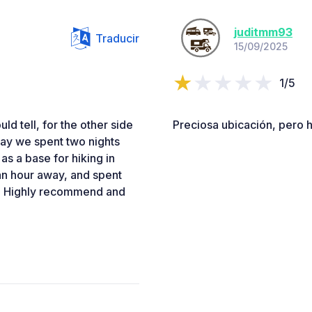
juditmm93
Traducir
15/09/2025
1/5
ld tell, for the other side
Preciosa ubicación, pero h
r way we spent two nights
as a base for hiking in
 an hour away, and spent
er. Highly recommend and