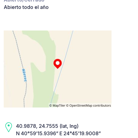
Abierto todo el año
40.9878, 24.7555 (lat, lng)
N 40°59’15.9396” E 24°45’19.9008”