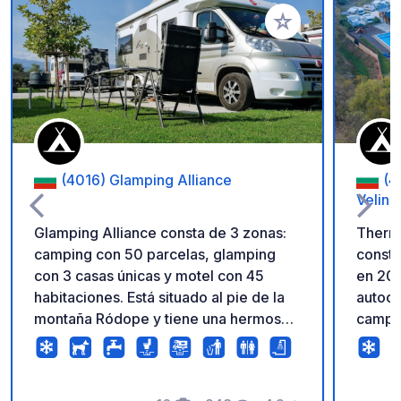
Añadir a tus favorito
(4016) Glamping Alliance
(4
Veling
Glamping Alliance consta de 3 zonas:
Therma
camping con 50 parcelas, glamping
constr
con 3 casas únicas y motel con 45
en 201
habitaciones. Está situado al pie de la
autoca
montaña Ródope y tiene una hermosa
campañ
vista a las altas cumbres de las
propio
montañas. Aunque está dentro de los
la cap
límites de la ciudad y a solo 8 minutos
Veling