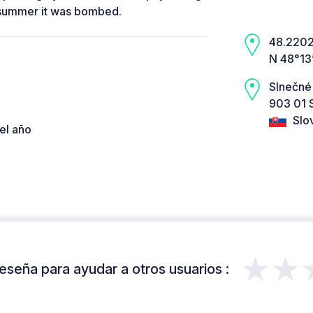
he summer it was bombed.
48.2202,
N 48°13
Slnečné
903 01 
Slo
el año
★★
eseña para ayudar a otros usuarios :