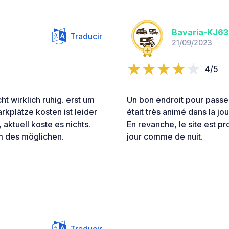
Bavaria-KJ6
Traducir
21/09/2023
4/5
t wirklich ruhig. erst um
Un bon endroit pour passer 
rkplätze kosten ist leider
était très animé dans la jo
 aktuell koste es nichts.
En revanche, le site est p
m des möglichen.
jour comme de nuit.