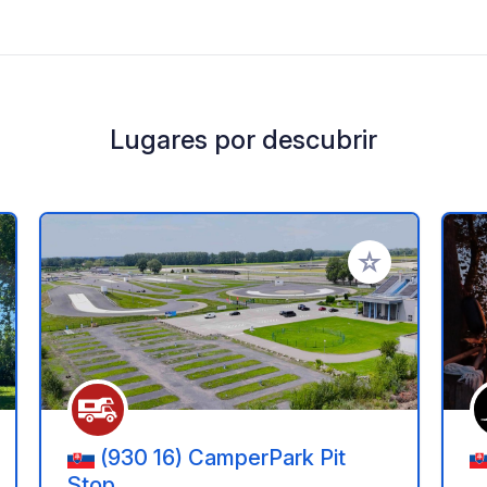
Lugares por descubrir
a tus favoritos
Añadir a tus favo
(930 16) CamperPark Pit
Stop