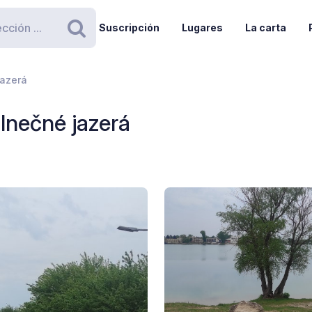
Suscripción
Lugares
La carta
Buscar
jazerá
lnečné jazerá