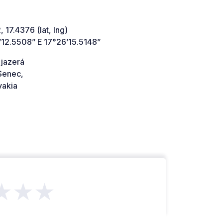
 17.4376 (lat, lng)
’12.5508” E 17°26’15.5148”
 jazerá
Senec,
vakia
★★★