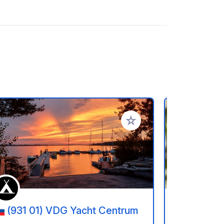
ritos
Añadir a tus favoritos
(931 01) VDG Yacht Centrum
(921 0