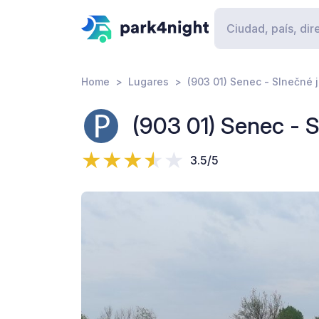
Home
Lugares
(903 01) Senec - Slnečné 
(903 01) Senec - S
3.5/5