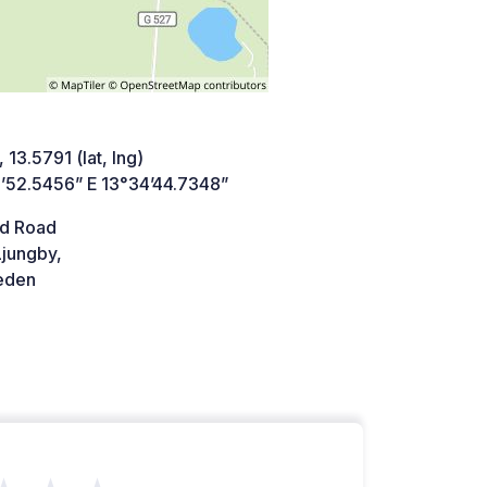
 13.5791 (lat, lng)
’52.5456” E 13°34’44.7348”
d Road
Ljungby,
den