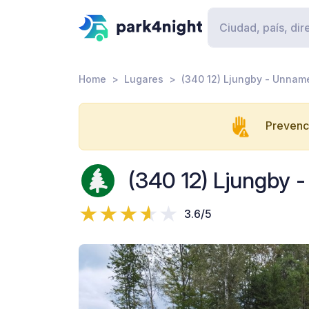
Home
Lugares
(340 12) Ljungby - Unna
Prevenci
(340 12) Ljungby
3.6/5