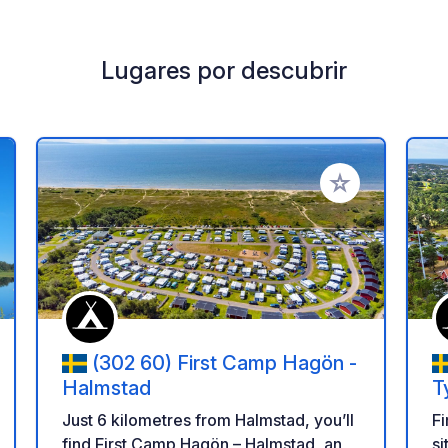
Lugares por descubrir
a tus favoritos
Añadir a tus favo
(302 60) First Camp Hagön -
Halmstad
T
Just 6 kilometres from Halmstad, you’ll
Fi
find First Camp Hagön – Halmstad, an
si