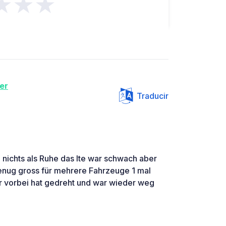
★★★
er
Traducir
h nichts als Ruhe das lte war schwach aber
 genug gross für mehrere Fahrzeuge 1 mal
r vorbei hat gedreht und war wieder weg