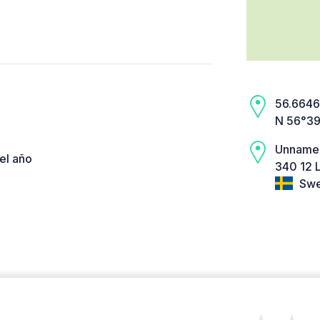
56.6646,
N 56°39
Unname
el año
340 12 
Swe