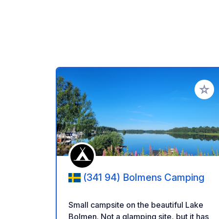
Añadir 
(341 94) Bolmens Camping
Small campsite on the beautiful Lake
Bolmen. Not a glamping site, but it has