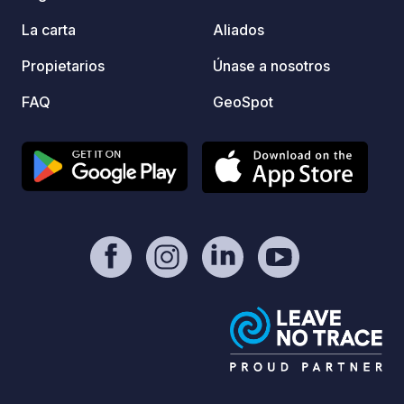
de 13:00 a 20:00 horas. a 7:00 p.m.
(mediados de verano a finales de
La carta
Aliados
agosto)
Propietarios
Únase a nosotros
FAQ
GeoSpot