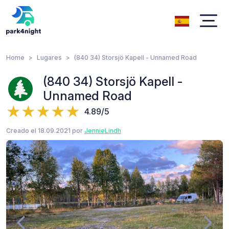
Home
Lugares
(840 34) Storsjö Kapell - Unnamed Road
(840 34) Storsjö Kapell -
Unnamed Road
4.89/5
Creado el 18.09.2021 por
JennieLindh