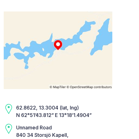
62.8622, 13.3004 (lat, lng)
N 62°51’43.812” E 13°18’1.4904”
Unnamed Road
840 34 Storsjö Kapell,