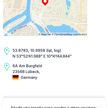
53.8783, 10.6958 (lat, lng)
N 53°52’41.988” E 10°41’44.844”
6A Am Burgfeld
23568 Lübeck,
Germany
Añadir una reseña para ayudar a otros usuarios :