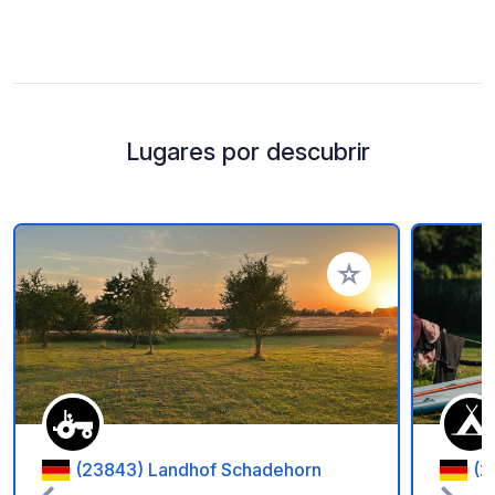
Lugares por descubrir
Añadir a tus favorito
(23843) Landhof Schadehorn
(2