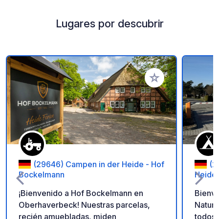
Lugares por descubrir
Añadir a tus favorito
(29646) Campen in der Heide - Hof
(2
Bockelmann
Heide
¡Bienvenido a Hof Bockelmann en
Bienve
Oberhaverbeck! Nuestras parcelas,
Naturc
recién amuebladas, miden
todos 