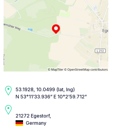
53.1928, 10.0499 (lat, lng)
N 53°11’33.936” E 10°2’59.712”
21272 Egestorf,
Germany