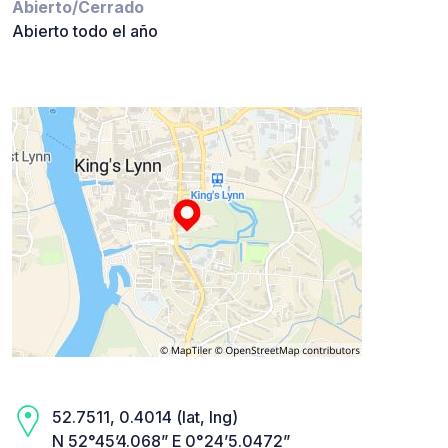
Abierto/Cerrado
Abierto todo el año
52.7511, 0.4014 (lat, lng)
N 52°45’4.068” E 0°24’5.0472”