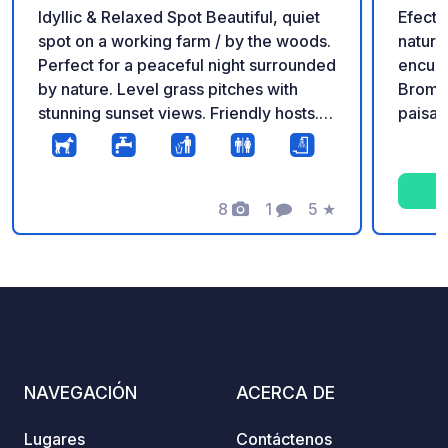
Idyllic & Relaxed Spot Beautiful, quiet
Efectivo o P
spot on a working farm / by the woods.
natura
Perfect for a peaceful night surrounded
encuen
by nature. Level grass pitches with
Bromle
stunning sunset views. Friendly hosts.
paisaj
Dogs welcome! Services: Freshwater
boscos
available, trash bins, and clean toilets.
tranqu
Access: Suitable for vans and
desean
motorhomes up to 10m. Great local pub
8
1
5
★
alejar
Fotos
Comentario
Calificación
a 20-minute walk away. Call or email to
puerta
book.
(solo 
de eme
encuen
césped
cuenta
abland
NAVEGACIÓN
ACERCA DE
condi
precau
Lugares
Contáctenos