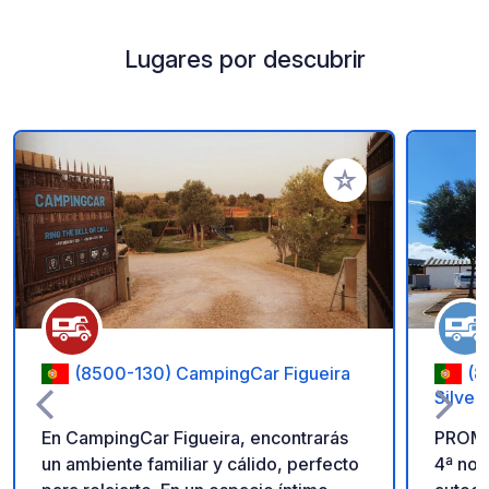
Lugares por descubrir
Añadir a tus favorito
(8500-130) CampingCar Figueira
(8
Silves
En CampingCar Figueira, encontrarás
PROMO
un ambiente familiar y cálido, perfecto
4ª noc