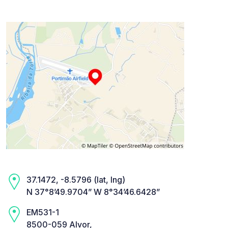
37.1472, -8.5796 (lat, lng)
N 37°8’49.9704” W 8°34’46.6428”
EM531-1
8500-059 Alvor,