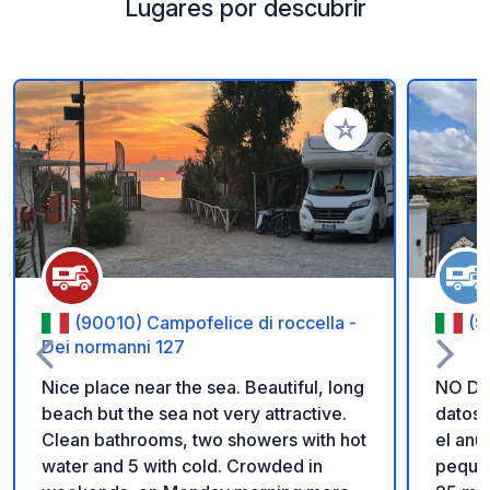
Lugares por descubrir
Añadir a tus favorito
(90010) Campofelice di roccella -
(9
Dei normanni 127
Nice place near the sea. Beautiful, long
NO DU
beach but the sea not very attractive.
datos 
Clean bathrooms, two showers with hot
el anuncio. Tenuta F
water and 5 with cold. Crowded in
pequeñ