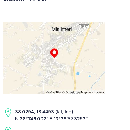
38.0294, 13.4493 (lat, lng)
N 38°1’46.002” E 13°26’57.3252”