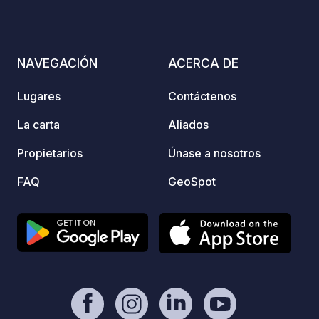
¿Les apetece una aventura? Suban a
uno de nuestros caballos para dar un
paseo por el campo. Contamos con
vigilancia nocturna para que descansen
NAVEGACIÓN
ACERCA DE
tranquilos. Solo adultos y huéspedes
mayores de 16 años. ¡Les esperamos!
Lugares
Contáctenos
La carta
Aliados
Propietarios
Únase a nosotros
FAQ
GeoSpot