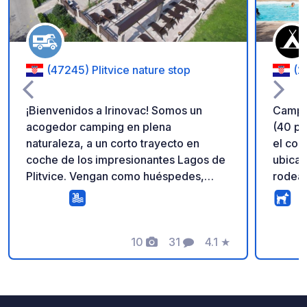
(47245) Plitvice nature stop
(2
¡Bienvenidos a Irinovac! Somos un
Campi
acogedor camping en plena
(40 pa
naturaleza, a un corto trayecto en
el con
coche de los impresionantes Lagos de
ubicad
Plitvice. Vengan como huéspedes,
rodead
váyanse como amigos. Por 35 €/noche
parque
(2 personas + autocaravana) todo lo
casi fr
esencial está incluido: ✅ Conexión de
brisa 
electricidad y agua ✅ WiFi ✅ Baños ✅
10
31
4.1
★
Fotos
Comentarios
Calificación
Piscina exterior climatizada ✅ Minigolf
✅ Billar ¿Tienen hambre por la
mañana? Servimos desayuno casero.