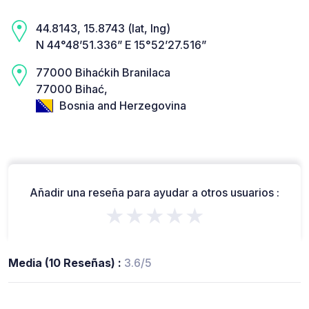
44.8143, 15.8743 (lat, lng)
N 44°48’51.336” E 15°52’27.516”
77000 Bihaćkih Branilaca
77000 Bihać,
Bosnia and Herzegovina
Añadir una reseña para ayudar a otros usuarios :
★★★★★
Media (10 Reseñas) :
3.6/5