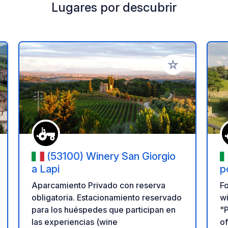
Lugares por descubrir
a tus favoritos
Añadir a tus favo
(53100) Winery San Giorgio
a Lapi
p
Aparcamiento Privado con reserva
Fo
obligatoria. Estacionamiento reservado
wi
para los huéspedes que participan en
"P
las experiencias (wine
of