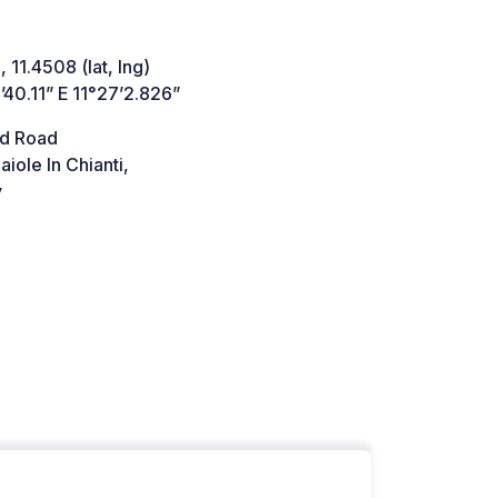
 11.4508 (lat, lng)
40.11” E 11°27’2.826”
d Road
iole In Chianti,
y