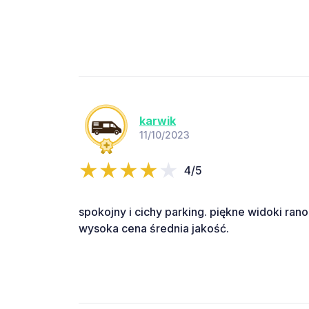
karwik
11/10/2023
4/5
spokojny i cichy parking. piękne widoki rano
wysoka cena średnia jakość.