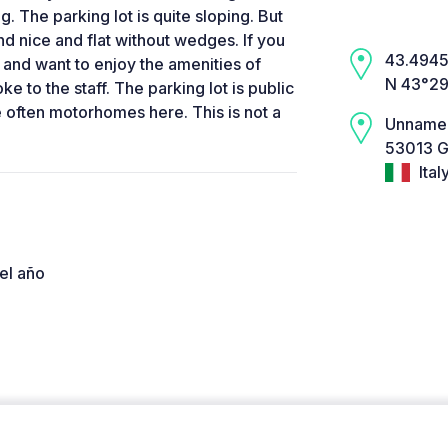
ng. The parking lot is quite sloping. But
nd nice and flat without wedges. If you
43.4945,
le and want to enjoy the amenities of
N 43°29’
oke to the staff. The parking lot is public
 often motorhomes here. This is not a
Unname
53013 Ga
Ital
el año