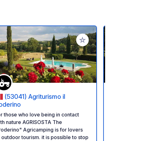
ritos
Añadir a tus favoritos
(53041) Agriturismo il
(5005
oderino
del Chiant
r those who love being in contact
Excelente pu
th nature AGRISOSTA The
excursiones 
oderino" Agricamping is for lovers
San Gimigna
 outdoor tourism. it is possible to stop
en el camin