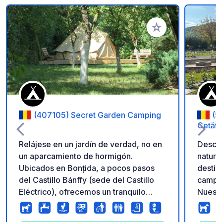
Añadir a tus favorito
(407105) Secret Garden Camping
(5
Cetăți
Relájese en un jardín de verdad, no en
Descub
un aparcamiento de hormigón.
natura
Ubicados en Bonțida, a pocos pasos
destin
del Castillo Bánffy (sede del Castillo
campin
Eléctrico), ofrecemos un tranquilo
Nuestr
refugio con césped y sombra natural.
instal
Ofrecemos un entorno profesional
autoca