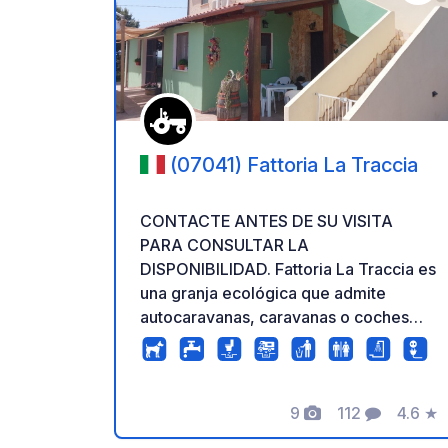
Añadir 
(07041) Fattoria La Traccia
CONTACTE ANTES DE SU VISITA
PARA CONSULTAR LA
DISPONIBILIDAD. Fattoria La Traccia es
una granja ecológica que admite
autocaravanas, caravanas o coches
con tiendas de campaña para
huéspedes que deseen utilizar el
servicio de restaurante durante al
menos una noche. El agrocamping es
9
112
4.6
★
Fotos
Comentarios
Calific
ideal para quienes buscan un lugar