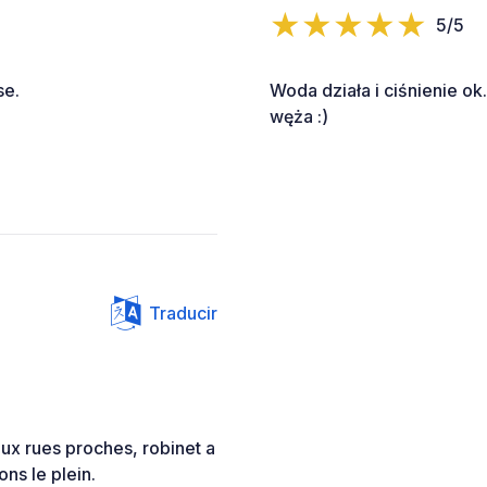
5/5
se.
Woda działa i ciśnienie o
węża :)
Traducir
ux rues proches, robinet a
ons le plein.