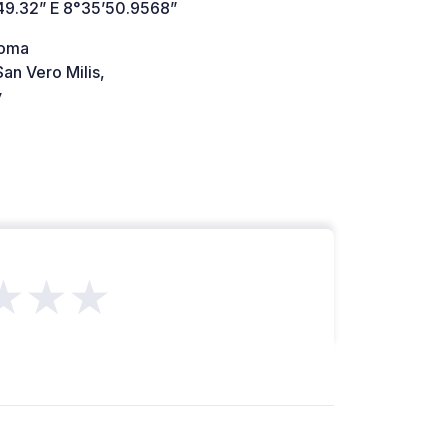
49.32” E 8°35’50.9568”
Roma
an Vero Milis,
y
★★★