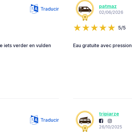
patmaz
Traducir
02/06/2026
5/5
e iets verder en vulden
Eau gratuite avec pressio
tripiarze
Traducir
26/10/2025