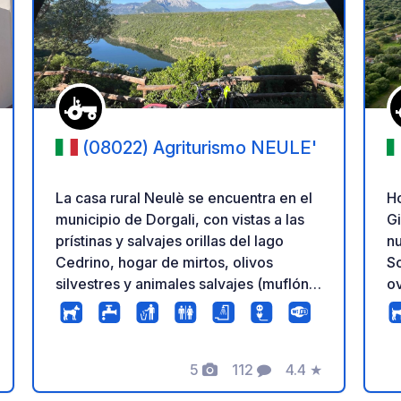
a tus favoritos
Añadir a tus favo
(08022) Agriturismo NEULE'
La casa rural Neulè se encuentra en el
Ho
municipio de Dorgali, con vistas a las
G
prístinas y salvajes orillas del lago
nu
Cedrino, hogar de mirtos, olivos
S
silvestres y animales salvajes (muflón,
ov
jabalí, liebre, comadreja y zorro).
El
Respetando la naturaleza, se accede a
mi
la finca por un camino sin asfaltar de 2
e
kilómetros, fácilmente transitable para
5
112
4.4
★
ca
ación
Fotos
Comentarios
Calificación
todo tipo de vehículos. El agrocamping
m