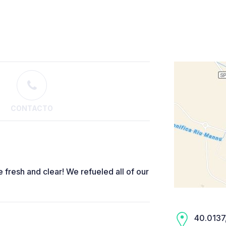
CONTACTO
e fresh and clear! We refueled all of our
40.0137,