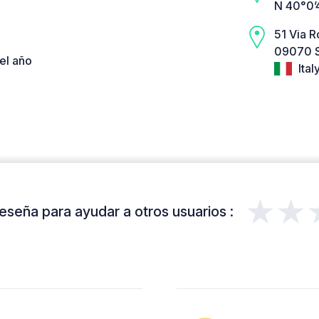
N 40°0’
51 Via 
09070 S
el año
Ital
★★
eseña para ayudar a otros usuarios :