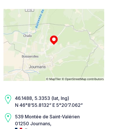
46.1488, 5.3353 (lat, lng)
N 46°8’55.8132” E 5°20’7.062”
539 Montée de Saint-Valérien
01250 Journans,