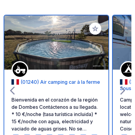
Añadir a tus favorito
(01240) Air camping car à la ferme
(3
Sous L
Bienvenida en el corazón de la región
Campi
de Dombes Contáctenos a su llegada.
locate
* 10 €/noche (tasa turística incluida) *
welcom
15 €/noche con agua, electricidad y
natura
vaciado de aguas grises. No se
Coisel