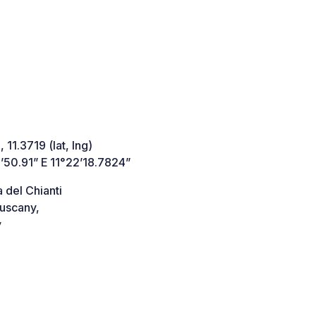
 11.3719 (lat, lng)
’50.91” E 11°22’18.7824”
 del Chianti
uscany,
y