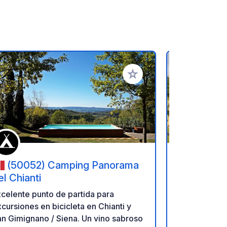
ritos
Añadir a tus favoritos
(50052) Camping Panorama
(53041)
el Chianti
poderino
celente punto de partida para
For those wh
cursiones en bicicleta en Chianti y
with nature 
n Gimignano / Siena. Un vino sabroso
"Poderino" A