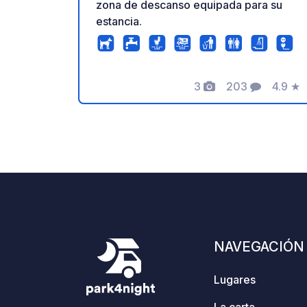
zona de descanso equipada para su
estancia.
3
203
4.9
★
Fotos
Comentarios
Calific
NAVEGACIÓN
Lugares