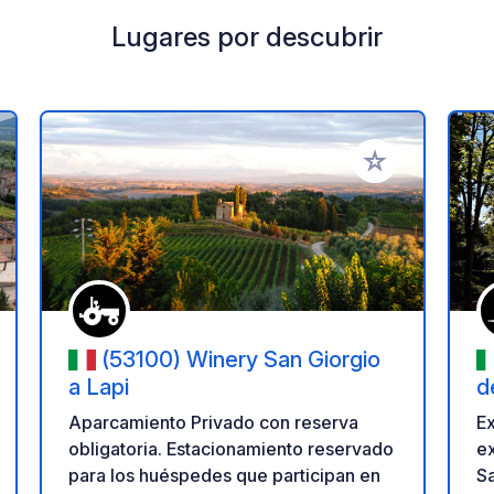
Lugares por descubrir
a tus favoritos
Añadir a tus favo
(53100) Winery San Giorgio
a Lapi
d
Aparcamiento Privado con reserva
Ex
obligatoria. Estacionamiento reservado
ex
para los huéspedes que participan en
Sa