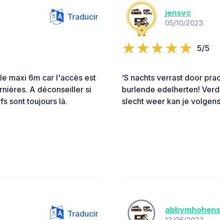
jensvc
Traducir
05/10/2023
5/5
le maxi 6m car l'accès est
‘S nachts verrast door pra
rnières. A déconseiller si
burlende edelherten! Verde
fs sont toujours là.
slecht weer kan je volgens
abbymhohens
Traducir
13/06/2022