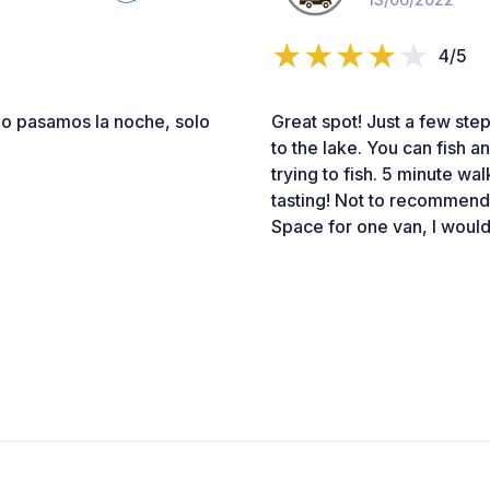
4/5
no pasamos la noche, solo
Great spot! Just a few step
to the lake. You can fish 
trying to fish. 5 minute wa
tasting! Not to recommend 
Space for one van, I would