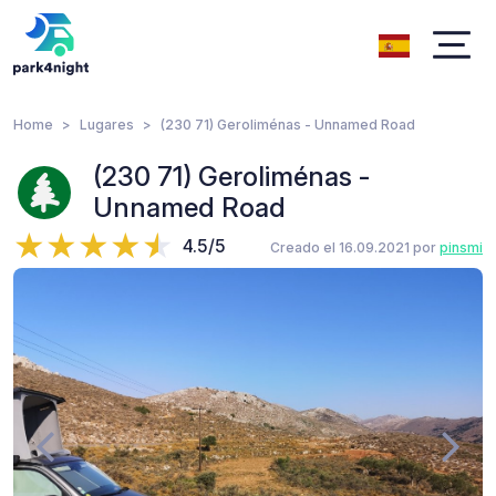
Home
Lugares
(230 71) Geroliménas - Unnamed Road
(230 71) Geroliménas -
Unnamed Road
4.5/5
Creado el 16.09.2021 por
pinsmi