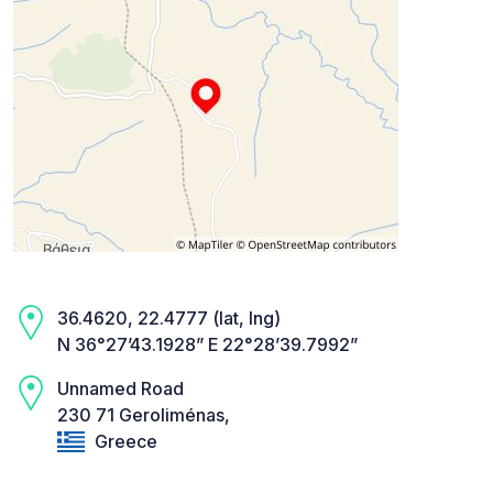
36.4620, 22.4777 (lat, lng)
N 36°27’43.1928” E 22°28’39.7992”
Unnamed Road
230 71 Geroliménas,
Greece