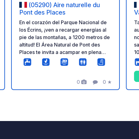
(05290) Aire naturelle du
Pont des Places
V
En el corazón del Parque Nacional de
Ta
los Écrins, ¡ven a recargar energías al
a
pie de las montañas, a 1200 metros de
no
altitud! El Área Natural de Pont des
sa
Places te invita a acampar en plena
10
naturaleza, en un entorno boscoso y
po
exuberante junto al río. Este tranquilo
no
rincón natural es perfecto para una
vá
0
0
★
escapada sencilla y relajante. Con una
al
Fotos
Comentario
Calificación
ubicación ideal cerca del centro de
Vallouise-Pelvoux (Altos Alpes), el
ación
área de Pont des Places ofrece fácil
acceso a una gran variedad de
actividades al aire libre: senderismo,
ciclismo de montaña, vía ferrata,
parapente y mucho más. Una estancia