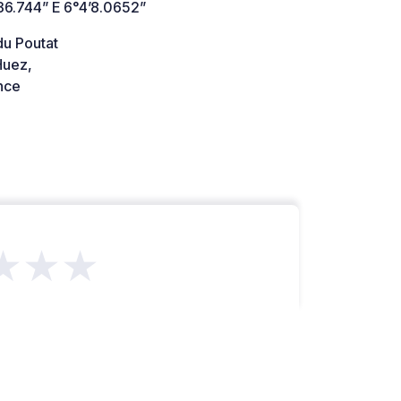
36.744” E 6°4’8.0652”
du Poutat
uez,
nce
★★★