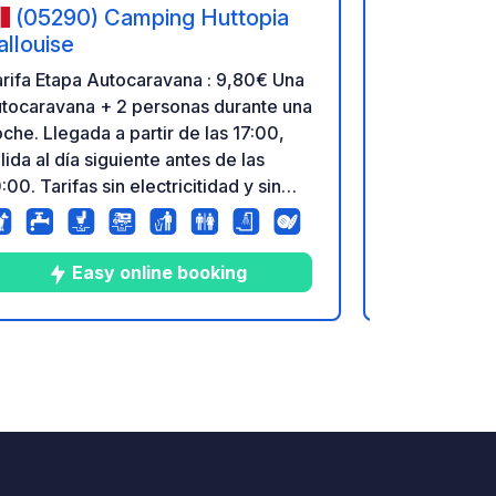
(05290) Camping Huttopia
(05120
allouise
Courounb
rifa Etapa Autocaravana : 9,80€ Una
Superb camp
utocaravana + 2 personas durante una
heated swim
che. Llegada a partir de las 17:00,
Restaurant, 
lida al día siguiente antes de las
high season.
:00. Tarifas sin electricitidad y sin
+ washing-up
sibilidad de reserva. Válida para una
CC more or l
che en una parcela normal. Oferta
campsite for
lida del 27/05 al 26/06 & del 30/08
of walks, hi
Easy online booking
 28/09.
why not hors
campsite.
8
25
4
★
Fotos
Comentarios
Calificación