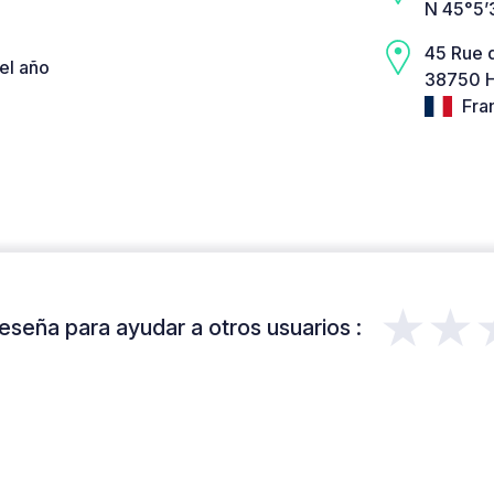
N 45°5’
45 Rue 
el año
38750 H
Fra
★★
eseña para ayudar a otros usuarios :