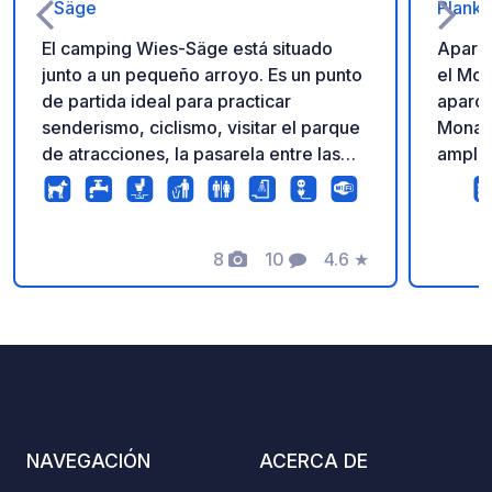
- Säge
Planks
El camping Wies-Säge está situado
Aparca
junto a un pequeño arroyo. Es un punto
el Mona
de partida ideal para practicar
aparca
senderismo, ciclismo, visitar el parque
Monast
de atracciones, la pasarela entre las
amplio
copas de los árboles y mucho más. Un
Desde 
restaurante y el carril bici Danubio-
magníf
Regen se encuentran justo al lado.
conte
8
10
4.6
★
espect
Fotos
Comentarios
Calificación
Danubi
a pie o en b
monast
y su t
deleit
artesa
especi
NAVEGACIÓN
ACERCA DE
del mo