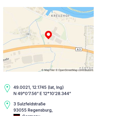
49.0021, 12.1745 (lat, lng)
N 49°0’7.56” E 12°10’28.344”
3 Sulzfeldstraße
93055 Regensburg,