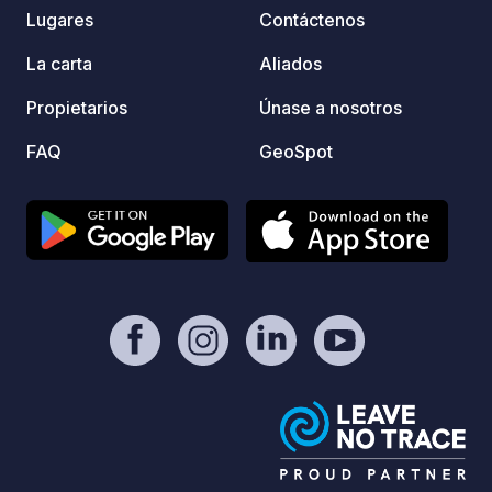
panade
Lugares
Contáctenos
por su
ecológ
La carta
Aliados
calien
Propietarios
Únase a nosotros
para l
mercad
FAQ
GeoSpot
una tien
estaci
bicicle
monaste
monast
todo e
previa reserva
horari
establecimien
gratui
agrade
Nota: 
exclus