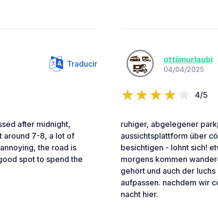
ottiimurlaubi
Traducir
04/04/2025
4/5
ssed after midnight,
ruhiger, abgelegener park
 around 7-8, a lot of
aussichtsplattform über c
 annoying, the road is
besichtigen - lohnt sich! e
good spot to spend the
morgens kommen wanderer
gehört und auch der luchs 
aufpassen. nachdem wir có
nacht hier.