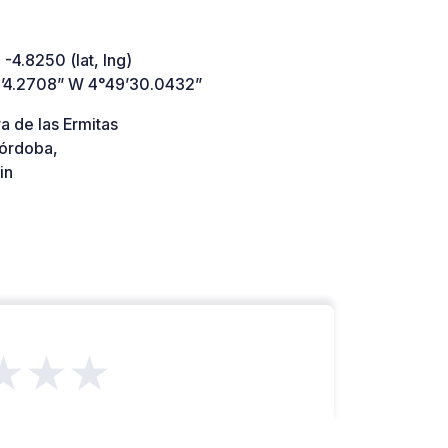
 -4.8250 (lat, lng)
’4.2708” W 4°49’30.0432”
a de las Ermitas
órdoba,
in
★★★