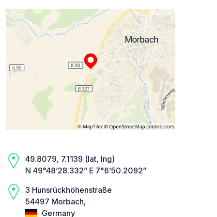
49.8079, 7.1139 (lat, lng)
N 49°48’28.332” E 7°6’50.2092”
3 Hunsrückhöhenstraße
54497 Morbach,
Germany