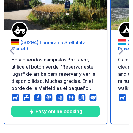
(56294) Lamarama Stellplatz
(6
Maifeld
Luxem
Hola queridos campistas Por favor,
Campsi
utilice el botón verde "Reservar este
clean 
lugar" de arriba para reservar y ver la
and ca
disponibilidad. Muchas gracias. En el
minute
borde de la Maifeld es el pequeño
walk a
pueblo de Mörz. Aquí tenemos una
the do
pequeña granja de caballos, llamas y
from t
gallinas. En nuestro prado hay
path, 
Easy online booking
suficiente espacio para su estancia
Trail 3
cerca del Mosela, Hunsrück y Eifel. Le
ofrecemos 2 baños totalmente